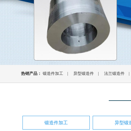
热销产品：
锻造件加工
|
异型锻造件
|
法兰锻造件
锻造件加工
异型锻