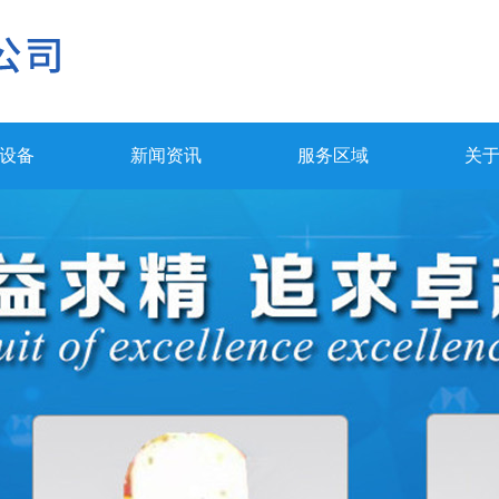
设备
新闻资讯
服务区域
关